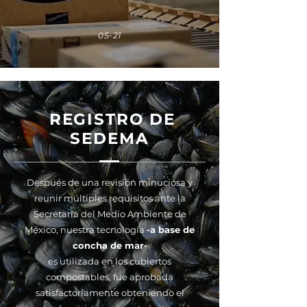
05-21
REGISTRO DE
SEDEMA
Después de una revisión minuciosa y
reunir múltiples requisitos ante la
Secretaría del Medio Ambiente de
México, nuestra tecnología
-a base de
concha de mar-
es utilizada en los cubiertos
compostables, fue aprobada
satisfactoriamente obteniendo el