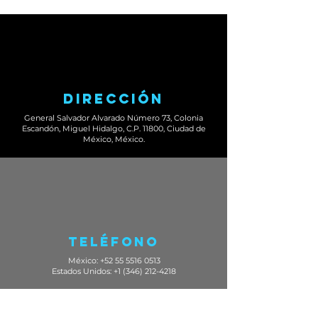
DireCción
General Salvador Alvarado Número 73, Colonia
Escandón, Miguel Hidalgo, C.P. 11800, Ciudad de
México, México.
TelÉfono
México:
+52 55 5516 0513
Estados Unidos: +1 (346) 212-4218